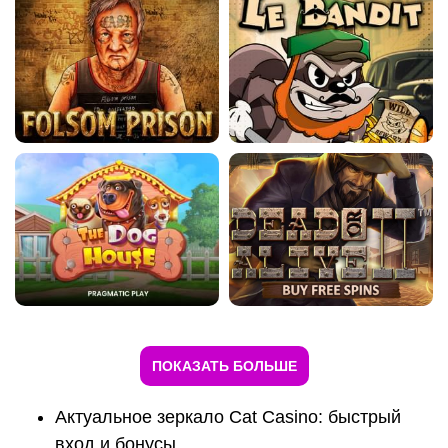
ПОКАЗАТЬ БОЛЬШЕ
Актуальное зеркало Cat Casino: быстрый
вход и бонусы