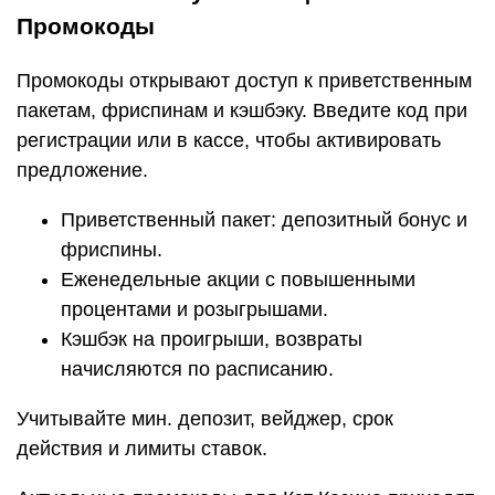
Промокоды
Промокоды открывают доступ к приветственным
пакетам, фриспинам и кэшбэку. Введите код при
регистрации или в кассе, чтобы активировать
предложение.
Приветственный пакет: депозитный бонус и
фриспины.
Еженедельные акции с повышенными
процентами и розыгрышами.
Кэшбэк на проигрыши, возвраты
начисляются по расписанию.
Учитывайте мин. депозит, вейджер, срок
действия и лимиты ставок.