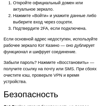
Откройте официальный домен или
актуальное зеркало.
Нажмите «Войти» и укажите данные либо
выберите вход через соцсети.
Подтвердите 2FA, если подключена.
Если основной адрес недоступен, используйте
рабочее зеркало Кэт Казино — оно дублирует
функционал и шифрует соединение.
Забыли пароль? Нажмите «Восстановить» —
получите ссылку на почту или SMS. При сбоях
очистите кэш, проверьте VPN и время
устройства.
Безопасность