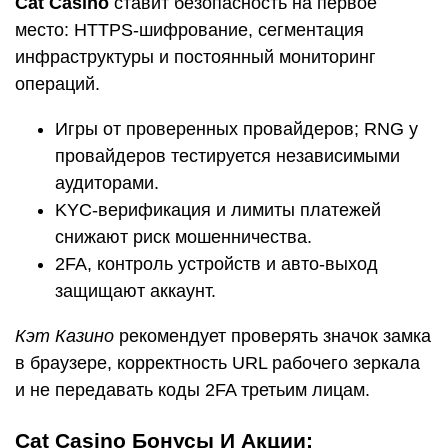
Cat Casino
ставит безопасность на первое
место: HTTPS‑шифрование, сегментация
инфраструктуры и постоянный мониторинг
операций.
Игры от проверенных провайдеров; RNG у
провайдеров тестируется независимыми
аудиторами.
KYC‑верификация и лимиты платежей
снижают риск мошенничества.
2FA, контроль устройств и авто‑выход
защищают аккаунт.
Кэт Казино
рекомендует проверять значок замка
в браузере, корректность URL рабочего зеркала
и не передавать коды 2FA третьим лицам.
Cat Casino Бонусы И Акции: