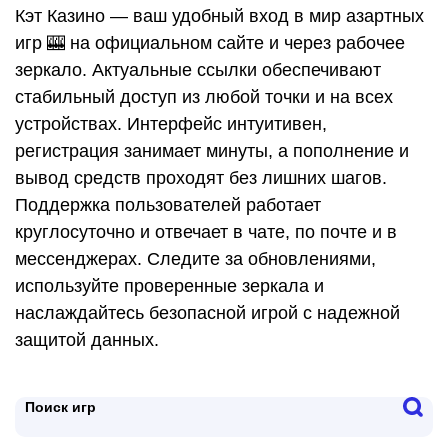
Кэт Казино — ваш удобный вход в мир азартных
игр 🎰 на официальном сайте и через рабочее
зеркало. Актуальные ссылки обеспечивают
стабильный доступ из любой точки и на всех
устройствах. Интерфейс интуитивен,
регистрация занимает минуты, а пополнение и
вывод средств проходят без лишних шагов.
Поддержка пользователей работает
круглосуточно и отвечает в чате, по почте и в
мессенджерах. Следите за обновлениями,
используйте проверенные зеркала и
наслаждайтесь безопасной игрой с надежной
защитой данных.
Поиск игр