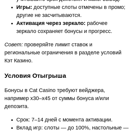
Игры:
доступные слоты отмечены в промо;
другие не засчитываются.
Активация через зеркало:
рабочее
зеркало сохраняет бонусы и прогресс.
Совет:
проверяйте лимит ставок и
региональные ограничения в разделе условий
Кэт Казино.
Условия Отыгрыша
Бонусы в Cat Casino требуют вейджера,
например x30–x45 от суммы бонуса и/или
депозита.
Срок: 7–14 дней с момента активации.
Вклад игр: слоты — до 100%, настольные —