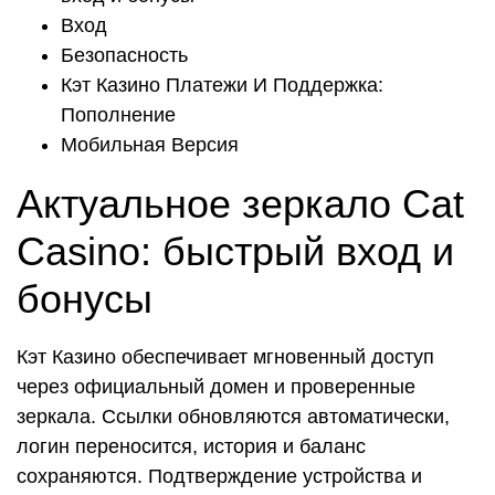
Вход
Безопасность
Кэт Казино Платежи И Поддержка:
Пополнение
Мобильная Версия
Актуальное зеркало Cat
Casino: быстрый вход и
бонусы
Кэт Казино обеспечивает мгновенный доступ
через официальный домен и проверенные
зеркала. Ссылки обновляются автоматически,
логин переносится, история и баланс
сохраняются. Подтверждение устройства и