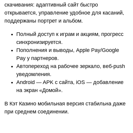
скачивания: адаптивный сайт быстро
открывается, управление удобное для касаний,
поддержаны портрет и альбом.
Полный доступ к играм и акциям, прогресс
синхронизируется.
Пополнения и выводы, Apple Pay/Google
Pay у партнеров.
Автопереход на рабочее зеркало, веб-push
уведомления.
Android — APK с сайта, iOS — добавление
на экран «Домой».
В Кэт Казино мобильная версия стабильна даже
при среднем соединении.